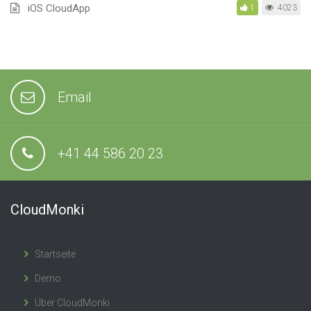
iOS CloudApp
1
4023
Email
+41 44 586 20 23
CloudMonki
Startseite
Demo
Über CloudMonki