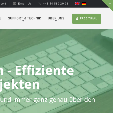
port
Email Us
+41 44 586 20 23
E
SUPPORT & TECHNIK
ÜBER UNS
FREE TRIAL
- Effiziente
ojekten
zen und immer ganz genau über den