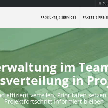
Sup
PRODUKTE & SERVICES
PAKETE & PREIS
waltung im Team 
sverteilung in Pr
d effizient verteilen, Prioritäten set
Projektfortschritt informiert bleiben