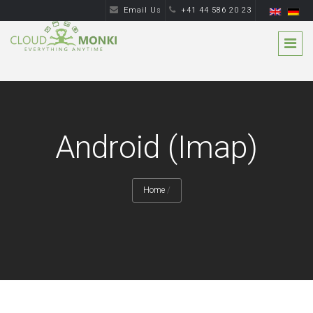
Email Us
+41 44 586 20 23
Android (Imap)
Home
/