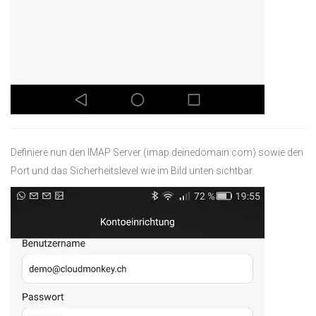
Definiere nun den IMAP Server (imap.deinedomain.com) sowie den
Port und das Sicherheitslevel wie im Bild unten sichtbar.