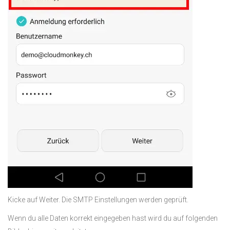
Kicke auf Weiter. Die SMTP Einstellungen werden geprüft.
Wenn du alle Daten korrekt eingegeben hast wird du auf folgenden