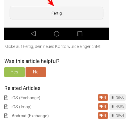
Klicke auf Fertig, dein neues Konto wurde eingerichtet.
Was this article helpful?
Yes
No
Related Articles
iOS (Exchange)
-1
3860
iOS (Imap)
-1
4095
Android (Exchange)
-1
3964