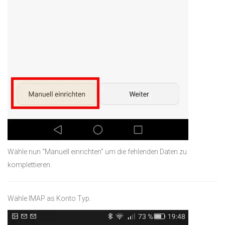
Wähle nun “Manuell einrichten” um die fehlenden Daten zu
komplettieren.
Wähle IMAP as Konto Typ.