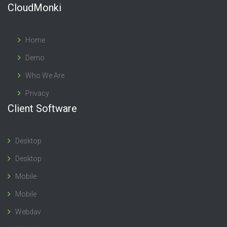
CloudMonki
Home
Demo
Who We Are
Privacy
Client Software
Desktop
Desktop
Mobile
Mobile
Webdav