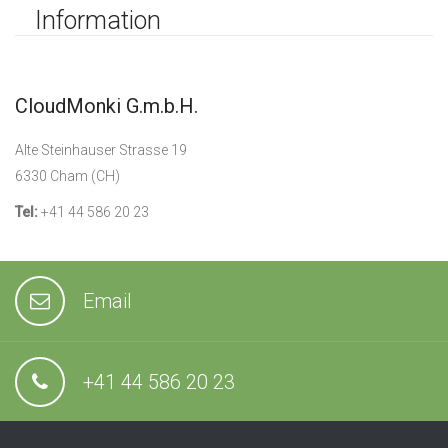
Information
CloudMonki G.m.b.H.
Alte Steinhauser Strasse 19
6330 Cham (CH)
Tel:
+41 44 586 20 23
Email
+41 44 586 20 23